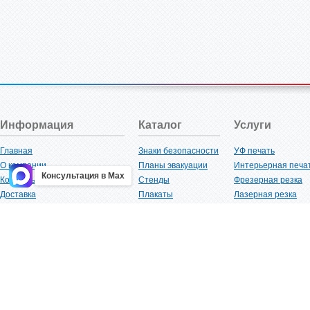
Информация
Каталог
Услуги
Главная
Знаки безопасности
УФ печать
О компании
Планы эвакуации
Интерьерная печа
Консультация в Max
Контакты
Стенды
Фрезерная резка
Доставка
Плакаты
Лазерная резка
Акции
Таблички
Плоттерная резка
Как купить?
Наклейки
Вакуумная формов
Поставщикам
Трафареты
Ламинация
Оптовым покупателям
Рекламная продукция
3D-печать
Карта сайта
Изделий из пластика
Гибка оргстекла
Клиенты
Сварочные работ
Нормативная документация
Рубка листового м