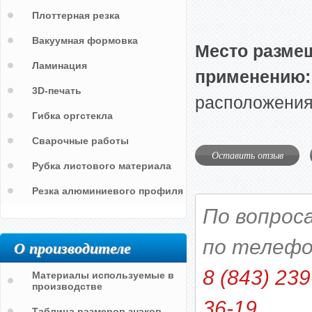
Плоттерная резка
Вакуумная формовка
Место размещ
Ламинация
применению:
3D-печать
расположения 
Гибка оргстекла
Сварочные работы
Оставить отзыв
Рубка листового материала
Резка алюминиевого профиля
По вопрос
по телефо
О производителе
8 (843) 239
Материалы используемые в
производстве
36-19
Таблица размеров знаков