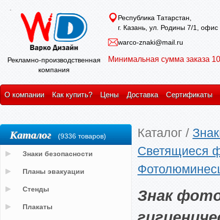
Республика Татарстан,
г. Казань, ул. Родины 7/1, офис
warco-znaki@mail.ru
Минимальная сумма заказа 10
Рекламно-производственная
компания
О компании
Как купить?
Цены
Доставка
Сертификаты
Каталог
/
Знак
Каталог
(9336 товаров)
Светящиеся ф
Знаки безопасности
Фотолюминесц
Планы эвакуации
Знак фот
Стенды
Плакаты
гигиениче