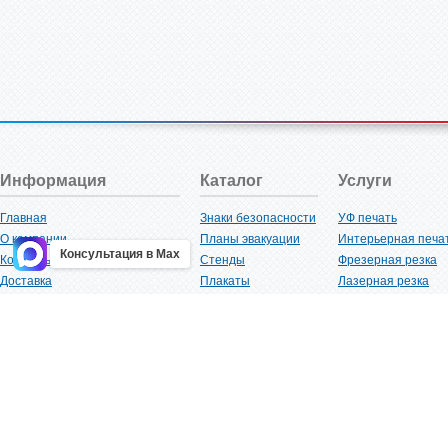
Информация
Каталог
Услуги
Главная
Знаки безопасности
УФ печать
О компании
Планы эвакуации
Интерьерная печа
Консультация в Max
Контакты
Стенды
Фрезерная резка
Доставка
Плакаты
Лазерная резка
Акции
Таблички
Плоттерная резка
Как купить?
Наклейки
Вакуумная формов
Поставщикам
Трафареты
Ламинация
Оптовым покупателям
Рекламная продукция
3D-печать
Карта сайта
Изделий из пластика
Гибка оргстекла
Клиенты
Сварочные работ
Нормативная документация
Рубка листового м