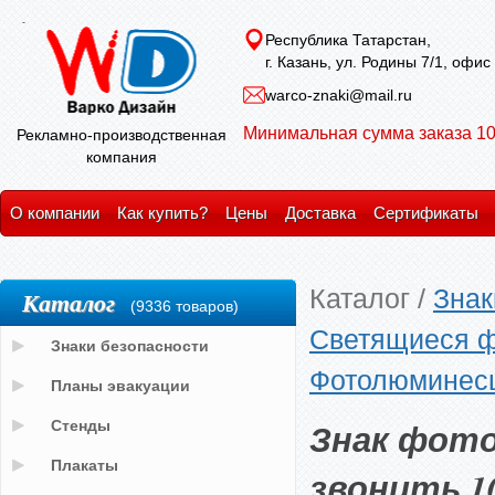
Республика Татарстан,
г. Казань, ул. Родины 7/1, офис
warco-znaki@mail.ru
Минимальная сумма заказа 10
Рекламно-производственная
компания
О компании
Как купить?
Цены
Доставка
Сертификаты
Каталог
/
Знак
Каталог
(9336 товаров)
Светящиеся ф
Знаки безопасности
Фотолюминесц
Планы эвакуации
Знак фот
Стенды
Плакаты
звонить 10