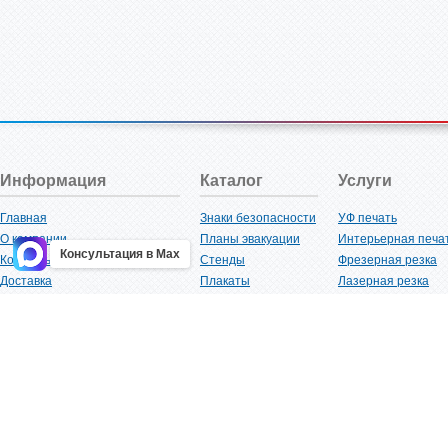
Информация
Каталог
Услуги
Главная
Знаки безопасности
УФ печать
О компании
Планы эвакуации
Интерьерная печа
Консультация в Max
Контакты
Стенды
Фрезерная резка
Доставка
Плакаты
Лазерная резка
Акции
Таблички
Плоттерная резка
Как купить?
Наклейки
Вакуумная формов
Поставщикам
Трафареты
Ламинация
Оптовым покупателям
Рекламная продукция
3D-печать
Карта сайта
Изделий из пластика
Гибка оргстекла
Клиенты
Сварочные работ
Нормативная документация
Рубка листового м