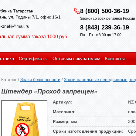
8 (800) 500-36-19
блика Татарстан,
зань, ул. Родины 7/1, офис 16/1
Звонок со всех регионов Росси
-znaki@mail.ru
8 (843) 239-36-19
Пн. - Пт.: с 8:00 до 17:00
льная сумма заказа 1000 руб.
ставка
Сертификаты
Оптовым покупателям
Контакты
Каталог
/
Знаки безопасности
/
Знаки напольные передвижные, пе
Штендер «Проход запрещен»
Артикул
:
NZ 
Материал
:
пла
Размер, мм
:
300
Сроки изготовления продукции
:
Сро