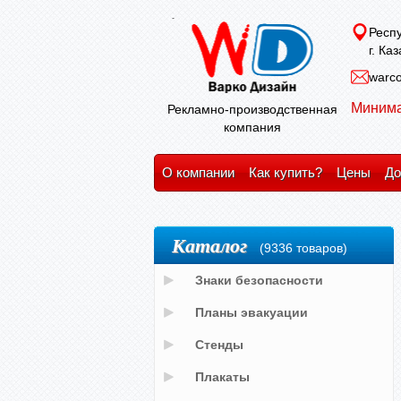
Респу
г. Ка
warco
Минима
Рекламно-производственная
компания
О компании
Как купить?
Цены
До
Каталог
(9336 товаров)
Знаки безопасности
Планы эвакуации
Стенды
Плакаты