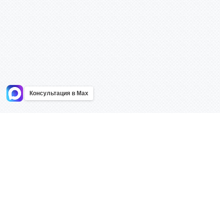
Консультация в Max
Информация
Каталог
Главная
Знаки безоп
О компании
Планы эваку
Контакты
Стенды
Доставка
Плакаты
Акции
Таблички
Как купить?
Наклейки