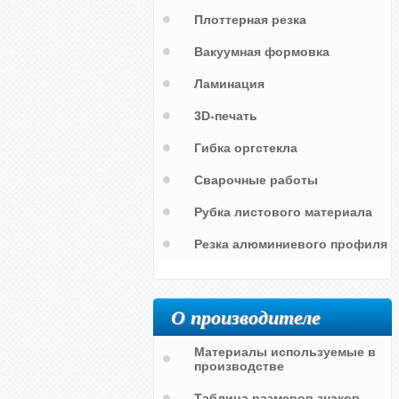
Плоттерная резка
Вакуумная формовка
Ламинация
3D-печать
Гибка оргстекла
Сварочные работы
Рубка листового материала
а
Дорожка для индивидуальных
занятий
Резка алюминиевого профиля
О производителе
Материалы используемые в
производстве
Таблица размеров знаков