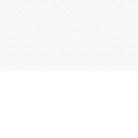
Услуги
Адрес:
РТ, г. Казань, 
асности
УФ печать
ации
Интерьерная печать
Фрезерная резка
Лазерная резка
Плоттерная резка
Вакуумная формовка