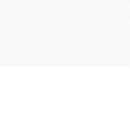
Контактная информация
ул. Родины 7/1, офис 16/1
(второй этаж)
E-mail:
warco-znaki@mail.ru
239-36-21
Тел.:
8 (843)
239-36-19