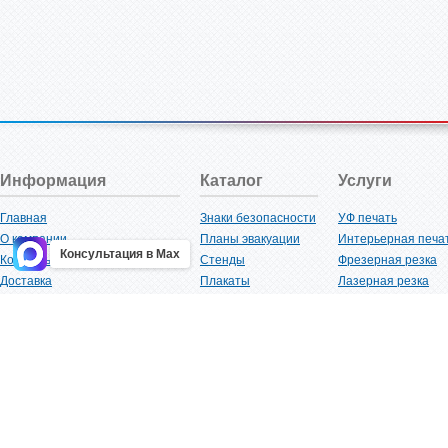
Информация
Каталог
Услуги
Главная
Знаки безопасности
УФ печать
О компании
Планы эвакуации
Интерьерная печа
Консультация в Max
Контакты
Стенды
Фрезерная резка
Доставка
Плакаты
Лазерная резка
Акции
Таблички
Плоттерная резка
Как купить?
Наклейки
Вакуумная формов
Поставщикам
Трафареты
Ламинация
Оптовым покупателям
Рекламная продукция
3D-печать
Карта сайта
Изделий из пластика
Гибка оргстекла
Клиенты
Сварочные работ
Нормативная документация
Рубка листового м