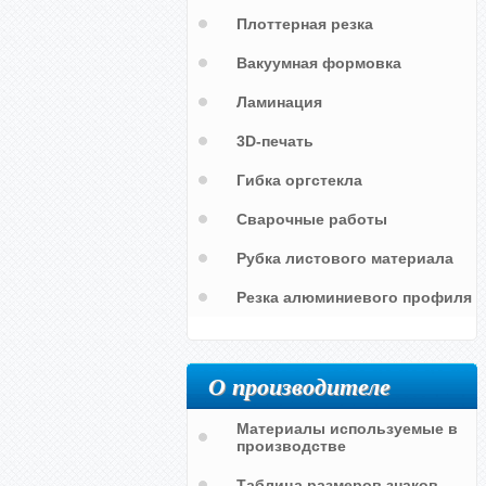
Плоттерная резка
Вакуумная формовка
Ламинация
3D-печать
Гибка оргстекла
Сварочные работы
Рубка листового материала
а
Дорожка для индивидуальных
занятий
Резка алюминиевого профиля
О производителе
Материалы используемые в
производстве
Таблица размеров знаков