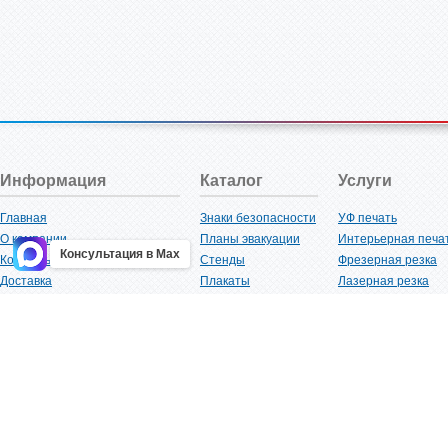
Информация
Каталог
Услуги
Главная
Знаки безопасности
УФ печать
О компании
Планы эвакуации
Интерьерная печа
Консультация в Max
Контакты
Стенды
Фрезерная резка
Доставка
Плакаты
Лазерная резка
Акции
Таблички
Плоттерная резка
Как купить?
Наклейки
Вакуумная формов
Поставщикам
Трафареты
Ламинация
Оптовым покупателям
Рекламная продукция
3D-печать
Карта сайта
Изделий из пластика
Гибка оргстекла
Клиенты
Сварочные работ
Нормативная документация
Рубка листового м