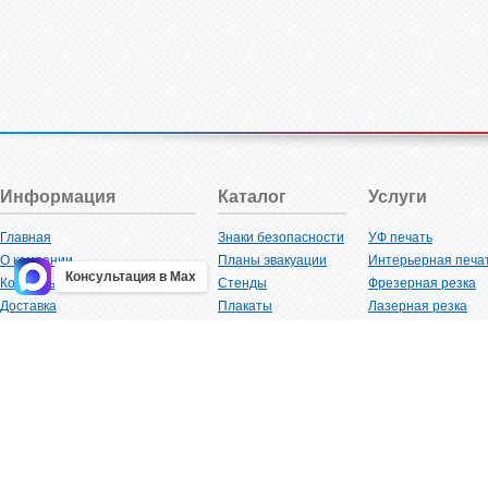
Информация
Каталог
Услуги
Главная
Знаки безопасности
УФ печать
О компании
Планы эвакуации
Интерьерная печа
Консультация в Max
Контакты
Стенды
Фрезерная резка
Доставка
Плакаты
Лазерная резка
Акции
Таблички
Плоттерная резка
Как купить?
Наклейки
Вакуумная формов
Поставщикам
Трафареты
Ламинация
Оптовым покупателям
Рекламная продукция
3D-печать
Карта сайта
Изделий из пластика
Гибка оргстекла
Клиенты
Сварочные работ
Нормативная документация
Рубка листового м