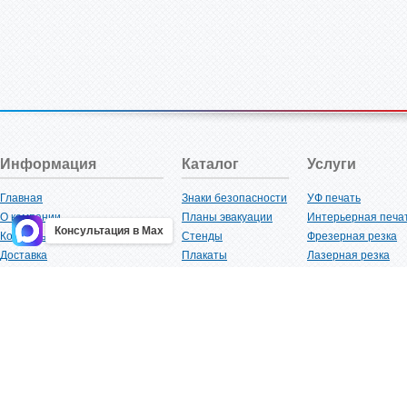
Информация
Каталог
Услуги
Главная
Знаки безопасности
УФ печать
О компании
Планы эвакуации
Интерьерная печа
Консультация в Max
Контакты
Стенды
Фрезерная резка
Доставка
Плакаты
Лазерная резка
Акции
Таблички
Плоттерная резка
Как купить?
Наклейки
Вакуумная формов
Поставщикам
Трафареты
Ламинация
Оптовым покупателям
Рекламная продукция
3D-печать
Карта сайта
Изделий из пластика
Гибка оргстекла
Клиенты
Сварочные работ
Нормативная документация
Рубка листового м