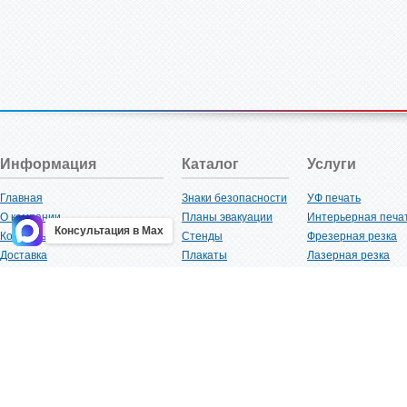
Информация
Каталог
Услуги
Главная
Знаки безопасности
УФ печать
О компании
Планы эвакуации
Интерьерная печа
Консультация в Max
Контакты
Стенды
Фрезерная резка
Доставка
Плакаты
Лазерная резка
Акции
Таблички
Плоттерная резка
Как купить?
Наклейки
Вакуумная формов
Поставщикам
Трафареты
Ламинация
Оптовым покупателям
Рекламная продукция
3D-печать
Карта сайта
Изделий из пластика
Гибка оргстекла
Клиенты
Сварочные работ
Нормативная документация
Рубка листового м