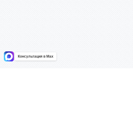
Консультация в Max
Информация
Каталог
Главная
Знаки безоп
О компании
Планы эваку
Контакты
Стенды
Доставка
Плакаты
Акции
Таблички
Как купить?
Наклейки