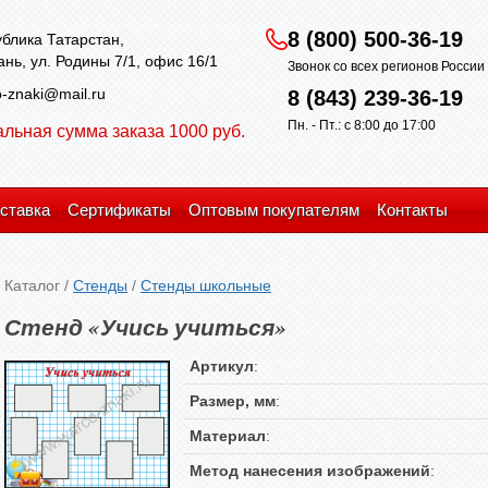
8 (800) 500-36-19
блика Татарстан,
зань, ул. Родины 7/1, офис 16/1
Звонок со всех регионов Росси
-znaki@mail.ru
8 (843) 239-36-19
Пн. - Пт.: с 8:00 до 17:00
льная сумма заказа 1000 руб.
ставка
Сертификаты
Оптовым покупателям
Контакты
Каталог
/
Стенды
/
Стенды школьные
Стенд «Учись учиться»
Артикул
:
Размер, мм
:
Материал
:
Метод нанесения изображений
: