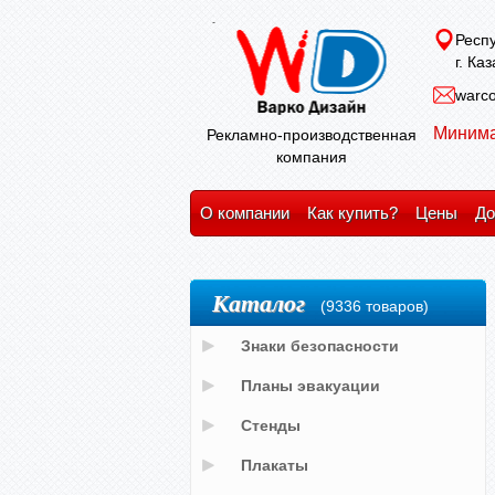
Респу
г. Ка
warco
Минима
Рекламно-производственная
компания
О компании
Как купить?
Цены
До
Каталог
(9336 товаров)
Знаки безопасности
Планы эвакуации
Стенды
Плакаты