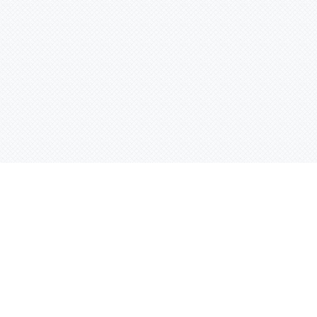
Услуги
Адрес:
РТ, г. Казань, 
асности
УФ печать
ации
Интерьерная печать
Фрезерная резка
Лазерная резка
Плоттерная резка
Вакуумная формовка