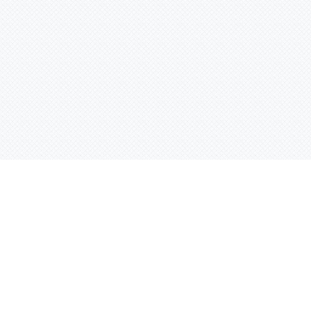
Контактная информация
ул. Родины 7/1, офис 16/1
(второй этаж)
E-mail:
warco-znaki@mail.ru
239-36-21
Тел.:
8 (843)
239-36-19