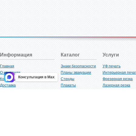
Информация
Каталог
Услуги
Главная
Знаки безопасности
УФ печать
О компании
Планы эвакуации
Интерьерная печа
Консультация в Max
Контакты
Стенды
Фрезерная резка
Доставка
Плакаты
Лазерная резка
Акции
Таблички
Плоттерная резка
Как купить?
Наклейки
Вакуумная формов
Поставщикам
Трафареты
Ламинация
Оптовым покупателям
Рекламная продукция
3D-печать
Карта сайта
Изделий из пластика
Гибка оргстекла
Клиенты
Сварочные работ
Нормативная документация
Рубка листового м