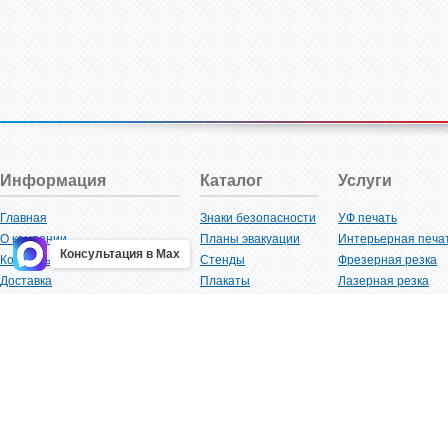
Информация
Каталог
Услуги
Главная
Знаки безопасности
УФ печать
О компании
Планы эвакуации
Интерьерная печа
Консультация в Max
Контакты
Стенды
Фрезерная резка
Доставка
Плакаты
Лазерная резка
Акции
Таблички
Плоттерная резка
Как купить?
Наклейки
Вакуумная формов
Поставщикам
Трафареты
Ламинация
Оптовым покупателям
Рекламная продукция
3D-печать
Карта сайта
Изделий из пластика
Гибка оргстекла
Клиенты
Сварочные работ
Нормативная документация
Рубка листового м