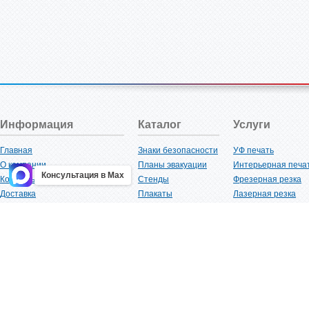
Информация
Каталог
Услуги
Главная
Знаки безопасности
УФ печать
О компании
Планы эвакуации
Интерьерная печа
Консультация в Max
Контакты
Стенды
Фрезерная резка
Доставка
Плакаты
Лазерная резка
Акции
Таблички
Плоттерная резка
Как купить?
Наклейки
Вакуумная формов
Поставщикам
Трафареты
Ламинация
Оптовым покупателям
Рекламная продукция
3D-печать
Карта сайта
Изделий из пластика
Гибка оргстекла
Клиенты
Сварочные работ
Нормативная документация
Рубка листового м