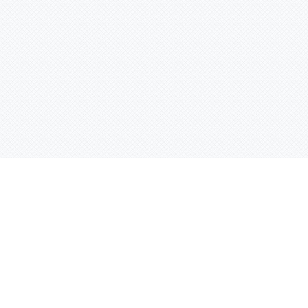
Услуги
Адрес:
РТ, г. Казань, 
асности
УФ печать
ации
Интерьерная печать
Фрезерная резка
Лазерная резка
Плоттерная резка
Вакуумная формовка