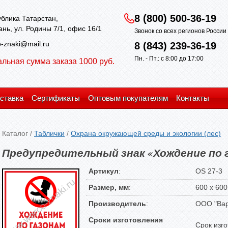
8 (800) 500-36-19
блика Татарстан,
зань, ул. Родины 7/1, офис 16/1
Звонок со всех регионов Росси
-znaki@mail.ru
8 (843) 239-36-19
Пн. - Пт.: с 8:00 до 17:00
льная сумма заказа 1000 руб.
ставка
Сертификаты
Оптовым покупателям
Контакты
Каталог
/
Таблички
/
Охрана окружающей среды и экологии (лес)
Предупредительный знак «Хождение по 
Артикул
:
OS 27-3
Размер, мм
:
600 х 600
Производитель
:
ООО "Вар
Сроки изготовления
Срок изго