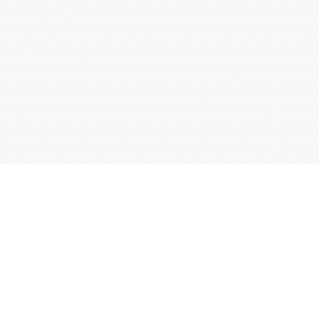
Контактная информация
ул. Родины 7/1, офис 16/1
(второй этаж)
E-mail:
warco-znaki@mail.ru
239-36-21
Тел.:
8 (843)
239-36-19