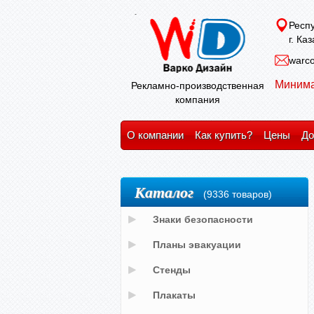
Респу
г. Ка
warco
Минима
Рекламно-производственная
компания
О компании
Как купить?
Цены
До
Каталог
(9336 товаров)
Знаки безопасности
Планы эвакуации
Стенды
Плакаты