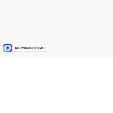
Консультация в Max
Информация
Каталог
Главная
Знаки безоп
О компании
Планы эваку
Контакты
Стенды
Доставка
Плакаты
Акции
Таблички
Как купить?
Наклейки