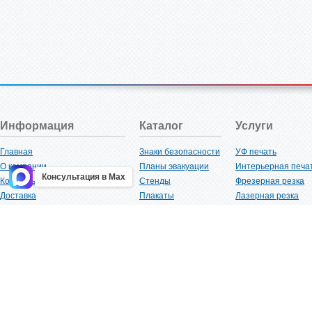
Информация
Каталог
Услуги
Главная
Знаки безопасности
УФ печать
О компании
Планы эвакуации
Интерьерная печа
Консультация в Max
Контакты
Стенды
Фрезерная резка
Доставка
Плакаты
Лазерная резка
Акции
Таблички
Плоттерная резка
Как купить?
Наклейки
Вакуумная формов
Поставщикам
Трафареты
Ламинация
Оптовым покупателям
Рекламная продукция
3D-печать
Карта сайта
Изделий из пластика
Гибка оргстекла
Клиенты
Сварочные работ
Нормативная документация
Рубка листового м