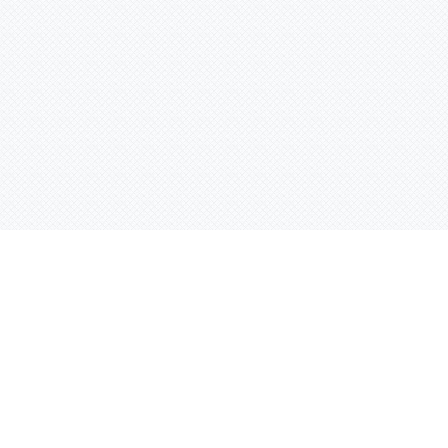
Контактная информация
ул. Родины 7/1, офис 16/1
(второй этаж)
E-mail:
warco-znaki@mail.ru
239-36-21
Тел.:
8 (843)
239-36-19