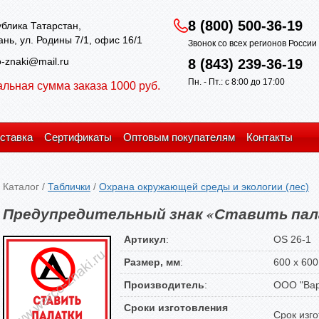
8 (800) 500-36-19
блика Татарстан,
зань, ул. Родины 7/1, офис 16/1
Звонок со всех регионов Росси
-znaki@mail.ru
8 (843) 239-36-19
Пн. - Пт.: с 8:00 до 17:00
льная сумма заказа 1000 руб.
ставка
Сертификаты
Оптовым покупателям
Контакты
Каталог
/
Таблички
/
Охрана окружающей среды и экологии (лес)
Предупредительный знак «Ставить пал
Артикул
:
OS 26-1
Размер, мм
:
600 х 600
Производитель
:
ООО "Вар
Сроки изготовления
Срок изго