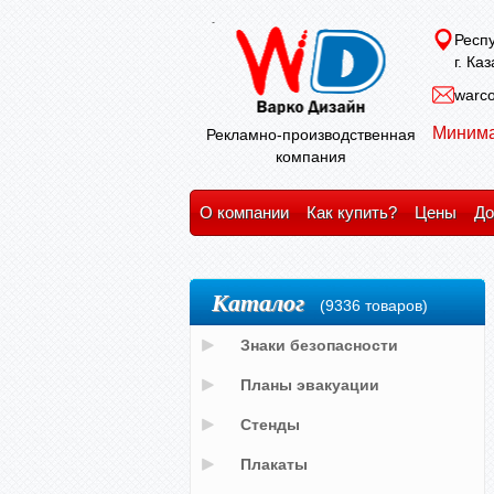
Респу
г. Ка
warco
Минима
Рекламно-производственная
компания
О компании
Как купить?
Цены
До
Каталог
(9336 товаров)
Знаки безопасности
Планы эвакуации
Стенды
Плакаты