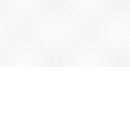
Услуги
Адрес:
РТ, г. Казань, 
асности
УФ печать
ации
Интерьерная печать
Фрезерная резка
Лазерная резка
Плоттерная резка
Вакуумная формовка