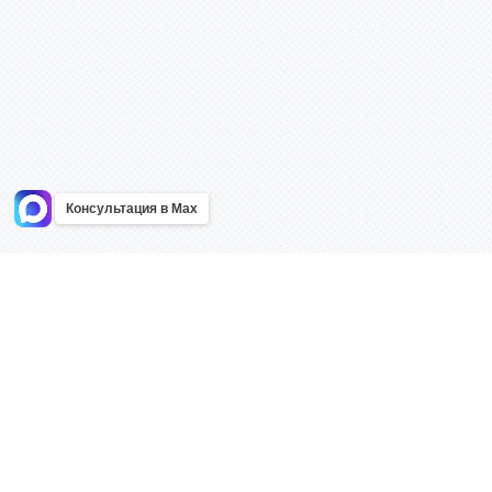
Консультация в Max
Информация
Каталог
Главная
Знаки безоп
О компании
Планы эваку
Контакты
Стенды
Доставка
Плакаты
Акции
Таблички
Как купить?
Наклейки