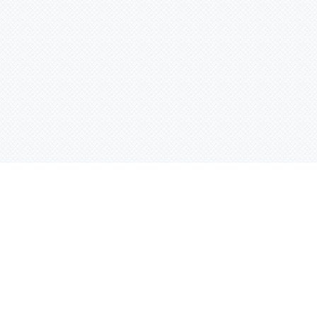
Услуги
Адрес:
РТ, г. Казань, 
асности
УФ печать
ации
Интерьерная печать
Фрезерная резка
Лазерная резка
Плоттерная резка
Вакуумная формовка