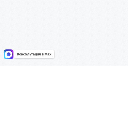
Консультация в Max
Информация
Каталог
Главная
Знаки безоп
О компании
Планы эваку
Контакты
Стенды
Доставка
Плакаты
Акции
Таблички
Как купить?
Наклейки