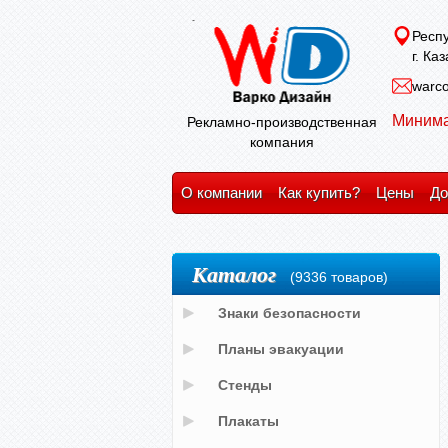
Респу
г. Ка
warco
Минима
Рекламно-производственная
компания
О компании
Как купить?
Цены
До
Каталог
(9336 товаров)
Знаки безопасности
Планы эвакуации
Стенды
Плакаты