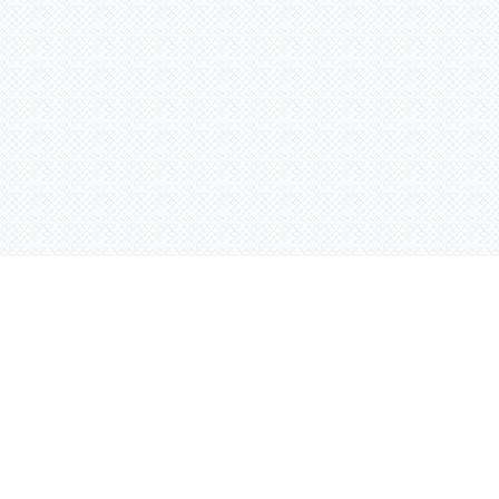
Контактная информация
ул. Родины 7/1, офис 16/1
(второй этаж)
E-mail:
warco-znaki@mail.ru
239-36-21
Тел.:
8 (843)
239-36-19