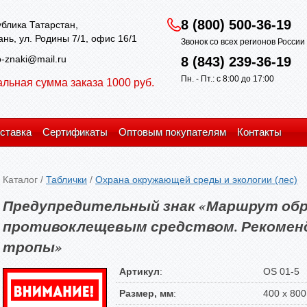
8 (800) 500-36-19
блика Татарстан,
зань, ул. Родины 7/1, офис 16/1
Звонок со всех регионов Росси
-znaki@mail.ru
8 (843) 239-36-19
Пн. - Пт.: с 8:00 до 17:00
льная сумма заказа 1000 руб.
ставка
Сертификаты
Оптовым покупателям
Контакты
Каталог
/
Таблички
/
Охрана окружающей среды и экологии (лес)
Предупредительный знак «Маршрут об
противоклещевым средством. Рекоменд
тропы»
Артикул
:
OS 01-5
Размер, мм
:
400 х 800