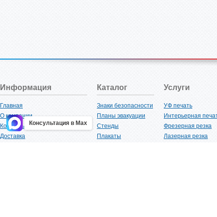
Информация
Каталог
Услуги
Главная
Знаки безопасности
УФ печать
О компании
Планы эвакуации
Интерьерная печа
Консультация в Max
Контакты
Стенды
Фрезерная резка
Доставка
Плакаты
Лазерная резка
Акции
Таблички
Плоттерная резка
Как купить?
Наклейки
Вакуумная формов
Поставщикам
Трафареты
Ламинация
Оптовым покупателям
Рекламная продукция
3D-печать
Карта сайта
Изделий из пластика
Гибка оргстекла
Клиенты
Сварочные работ
Нормативная документация
Рубка листового м