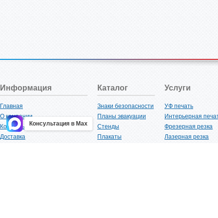
Информация
Каталог
Услуги
Главная
Знаки безопасности
УФ печать
О компании
Планы эвакуации
Интерьерная печа
Консультация в Max
Контакты
Стенды
Фрезерная резка
Доставка
Плакаты
Лазерная резка
Акции
Таблички
Плоттерная резка
Как купить?
Наклейки
Вакуумная формов
Поставщикам
Трафареты
Ламинация
Оптовым покупателям
Рекламная продукция
3D-печать
Карта сайта
Изделий из пластика
Гибка оргстекла
Клиенты
Сварочные работ
Нормативная документация
Рубка листового м