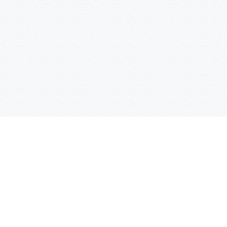
Услуги
Адрес:
РТ, г. Казань, 
асности
УФ печать
ации
Интерьерная печать
Фрезерная резка
Лазерная резка
Плоттерная резка
Вакуумная формовка