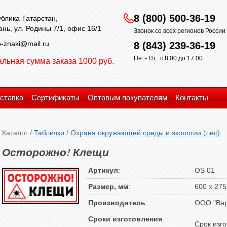
8 (800) 500-36-19
блика Татарстан,
зань, ул. Родины 7/1, офис 16/1
Звонок со всех регионов Росси
-znaki@mail.ru
8 (843) 239-36-19
Пн. - Пт.: с 8:00 до 17:00
льная сумма заказа 1000 руб.
ставка
Сертификаты
Оптовым покупателям
Контакты
Каталог
/
Таблички
/
Охрана окружающей среды и экологии (лес)
Осторожно! Клещи
Артикул
:
OS 01
Размер, мм
:
600 x 275
Производитель
:
ООО "Вар
Сроки изготовления
Срок изго