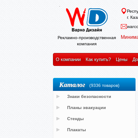
Респу
г. Ка
warco
Минима
Рекламно-производственная
компания
О компании
Как купить?
Цены
До
Каталог
(9336 товаров)
Знаки безопасности
Планы эвакуации
Стенды
Плакаты