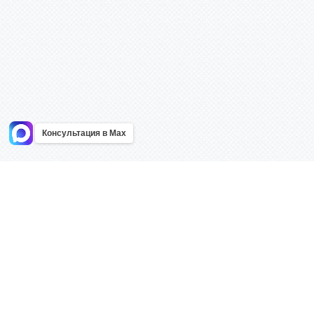
Консультация в Max
Информация
Каталог
Главная
Знаки безоп
О компании
Планы эваку
Контакты
Стенды
Доставка
Плакаты
Акции
Таблички
Как купить?
Наклейки