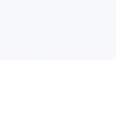
Контактная информация
ул. Родины 7/1, офис 16/1
(второй этаж)
E-mail:
warco-znaki@mail.ru
239-36-21
Тел.:
8 (843)
239-36-19