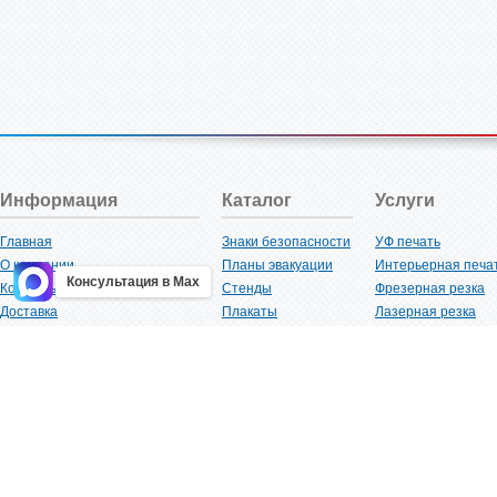
Информация
Каталог
Услуги
Главная
Знаки безопасности
УФ печать
О компании
Планы эвакуации
Интерьерная печа
Консультация в Max
Контакты
Стенды
Фрезерная резка
Доставка
Плакаты
Лазерная резка
Акции
Таблички
Плоттерная резка
Как купить?
Наклейки
Вакуумная формов
Поставщикам
Трафареты
Ламинация
Оптовым покупателям
Рекламная продукция
3D-печать
Карта сайта
Изделий из пластика
Гибка оргстекла
Клиенты
Сварочные работ
Нормативная документация
Рубка листового м