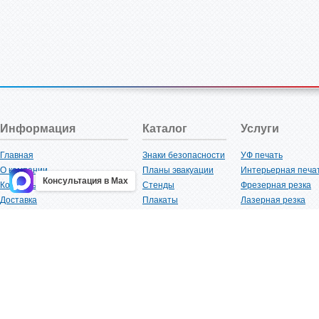
Информация
Каталог
Услуги
Главная
Знаки безопасности
УФ печать
О компании
Планы эвакуации
Интерьерная печа
Консультация в Max
Контакты
Стенды
Фрезерная резка
Доставка
Плакаты
Лазерная резка
Акции
Таблички
Плоттерная резка
Как купить?
Наклейки
Вакуумная формов
Поставщикам
Трафареты
Ламинация
Оптовым покупателям
Рекламная продукция
3D-печать
Карта сайта
Изделий из пластика
Гибка оргстекла
Клиенты
Сварочные работ
Нормативная документация
Рубка листового м