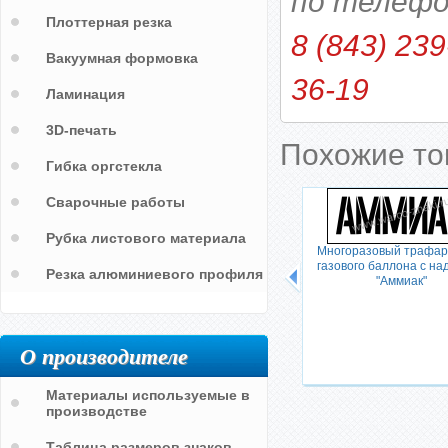
по телефо
Плоттерная резка
8 (843) 239
Вакуумная формовка
36-19
Ламинация
3D-печать
Похожие т
Гибка оргстекла
Сварочные работы
Рубка листового материала
н-газ"
Трафарет с надписью на баллон
Многоразовый трафар
"ГАЗ"
газового баллона с на
Резка алюминиевого профиля
"Аммиак"
О производителе
Материалы используемые в
производстве
Таблица размеров знаков