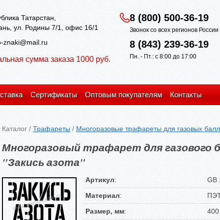
8 (800) 500-36-19
блика Татарстан,
зань, ул. Родины 7/1, офис 16/1
Звонок со всех регионов Росси
-znaki@mail.ru
8 (843) 239-36-19
Пн. - Пт.: с 8:00 до 17:00
льная сумма заказа 1000 руб.
ставка
Сертификаты
Оптовым покупателям
Контакты
Каталог
/
Трафареты
/
Многоразовые трафареты для газовых бал
Многоразовый трафарет для газового б
"Закись азота"
Артикул
:
GB 
Материал
:
ПЭ
Размер, мм
:
400