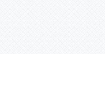
Услуги
Адрес:
РТ, г. Казань, 
асности
УФ печать
ации
Интерьерная печать
Фрезерная резка
Лазерная резка
Плоттерная резка
Вакуумная формовка