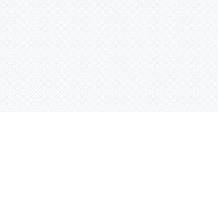
Контактная информация
ул. Родины 7/1, офис 16/1
(второй этаж)
E-mail:
warco-znaki@mail.ru
239-36-21
Тел.:
8 (843)
239-36-19