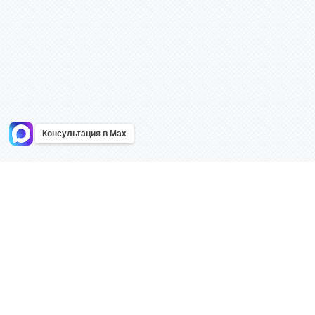
Консультация в Max
Информация
Каталог
Главная
Знаки безоп
О компании
Планы эваку
Контакты
Стенды
Доставка
Плакаты
Акции
Таблички
Как купить?
Наклейки