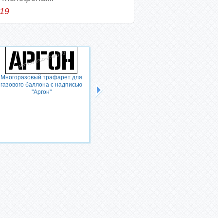
-19
Многоразовый трафарет для
газового баллона с надписью
"Аргон"
Многоразовый трафарет для
газового баллона с надписью
"Аргон сырой"