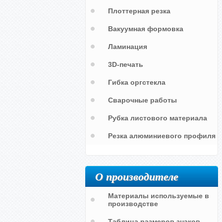
Плоттерная резка
Вакуумная формовка
Ламинация
3D-печать
Трафарет с надписью "Ран-газ"
Трафарет с надписью на баллон
Гибка оргстекла
"ГАЗ"
Сварочные работы
Рубка листового материала
Резка алюминиевого профиля
О производителе
Материалы используемые в
производстве
Таблица размеров знаков