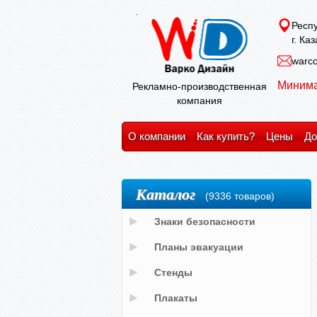
Респу
г. Ка
warco
Минима
Рекламно-производственная
компания
О компании
Как купить?
Цены
До
Каталог
(9336 товаров)
Знаки безопасности
Планы эвакуации
Стенды
Плакаты