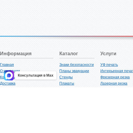
Информация
Каталог
Услуги
Главная
Знаки безопасности
УФ печать
О компании
Планы эвакуации
Интерьерная печа
Консультация в Max
Контакты
Стенды
Фрезерная резка
Доставка
Плакаты
Лазерная резка
Акции
Таблички
Плоттерная резка
Как купить?
Наклейки
Вакуумная формов
Поставщикам
Трафареты
Ламинация
Оптовым покупателям
Рекламная продукция
3D-печать
Карта сайта
Изделий из пластика
Гибка оргстекла
Клиенты
Сварочные работ
Нормативная документация
Рубка листового м