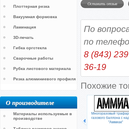
Оставить отзыв
Плоттерная резка
Вакуумная формовка
По вопрос
Ламинация
3D-печать
по телефо
Гибка оргстекла
8 (843) 239
Сварочные работы
36-19
Рубка листового материала
Резка алюминиевого профиля
Похожие т
О производителе
н-газ"
Материалы используемые в
Трафарет с надписью на баллон
Многоразовый трафар
"ГАЗ"
газового баллона с на
производстве
"Аммиак"
Таблица размеров знаков