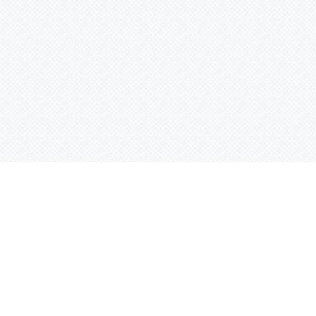
Услуги
Адрес:
РТ, г. Казань, 
асности
УФ печать
ации
Интерьерная печать
Фрезерная резка
Лазерная резка
Плоттерная резка
Вакуумная формовка