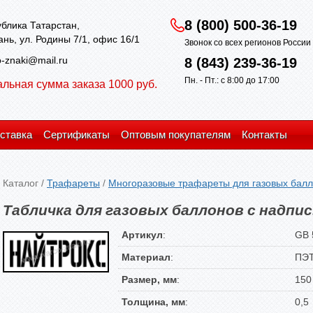
8 (800) 500-36-19
блика Татарстан,
зань, ул. Родины 7/1, офис 16/1
Звонок со всех регионов Росси
-znaki@mail.ru
8 (843) 239-36-19
Пн. - Пт.: с 8:00 до 17:00
льная сумма заказа 1000 руб.
ставка
Сертификаты
Оптовым покупателям
Контакты
Каталог
/
Трафареты
/
Многоразовые трафареты для газовых бал
Табличка для газовых баллонов с надп
Артикул
:
GB 
Материал
:
ПЭ
Размер, мм
:
150
Толщина, мм
:
0,5