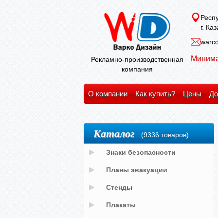
Респу
г. Ка
warco
Минима
Рекламно-производственная
компания
О компании
Как купить?
Цены
До
Каталог
(9336 товаров)
Знаки безопасности
Планы эвакуации
Стенды
Плакаты