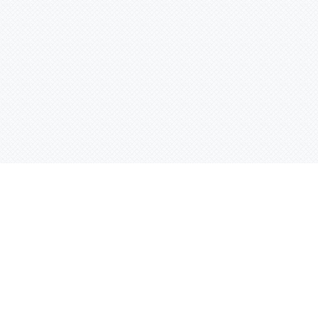
Контактная информация
ул. Родины 7/1, офис 16/1
(второй этаж)
E-mail:
warco-znaki@mail.ru
239-36-21
Тел.:
8 (843)
239-36-19