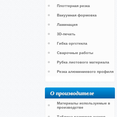
Плоттерная резка
Вакуумная формовка
Ламинация
Трафарет с надписью "Ран-газ"
Трафарет с надписью на баллон
"ГАЗ"
3D-печать
Гибка оргстекла
Сварочные работы
Рубка листового материала
Резка алюминиевого профиля
О производителе
Материалы используемые в
производстве
Таблица размеров знаков