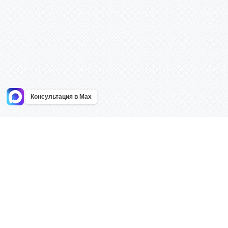
Консультация в Max
Информация
Каталог
Главная
Знаки безоп
О компании
Планы эваку
Контакты
Стенды
Доставка
Плакаты
Акции
Таблички
Как купить?
Наклейки