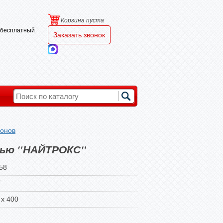
Корзина пуста
и бесплатный
Заказать звонок
лонов
исью "НАЙТРОКС"
58
Т
 х 400