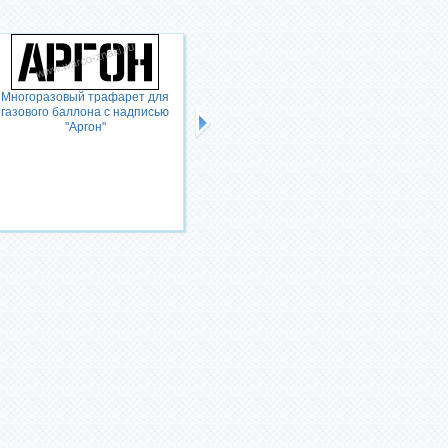
Многоразовый трафарет для
газового баллона с надписью
"Аргон"
Многоразовый трафарет для
газового баллона с надписью
"Аргон сырой"