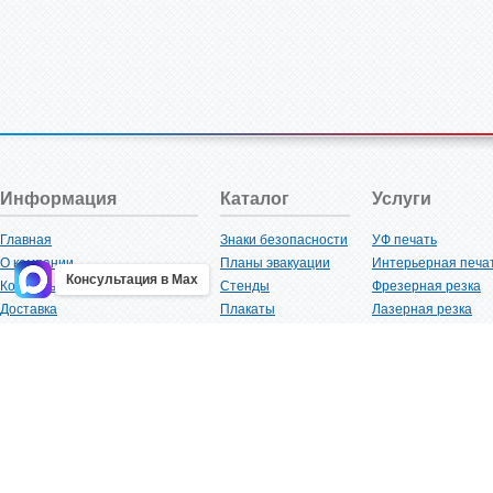
Информация
Каталог
Услуги
Главная
Знаки безопасности
УФ печать
О компании
Планы эвакуации
Интерьерная печа
Консультация в Max
Контакты
Стенды
Фрезерная резка
Доставка
Плакаты
Лазерная резка
Акции
Таблички
Плоттерная резка
Как купить?
Наклейки
Вакуумная формов
Поставщикам
Трафареты
Ламинация
Оптовым покупателям
Рекламная продукция
3D-печать
Карта сайта
Изделий из пластика
Гибка оргстекла
Клиенты
Сварочные работ
Нормативная документация
Рубка листового м