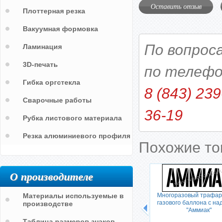
Оставить отзыв
Плоттерная резка
Вакуумная формовка
По вопрос
Ламинация
3D-печать
по телефо
Гибка оргстекла
8 (843) 239
Сварочные работы
36-19
Рубка листового материала
Резка алюминиевого профиля
Похожие т
О производителе
н-газ"
Материалы используемые в
Трафарет с надписью на баллон
Многоразовый трафар
"ГАЗ"
газового баллона с на
производстве
"Аммиак"
Таблица размеров знаков