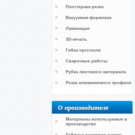
Плоттерная резка
Вакуумная формовка
Ламинация
Трафарет с надписью "Ран-газ"
Трафарет с надписью на баллон
3D-печать
"ГАЗ"
Гибка оргстекла
Сварочные работы
Рубка листового материала
Резка алюминиевого профиля
О производителе
Материалы используемые в
производстве
Таблица размеров знаков