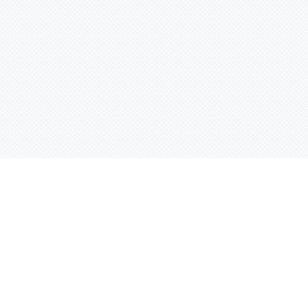
Контактная информация
ул. Родины 7/1, офис 16/1
(второй этаж)
E-mail:
warco-znaki@mail.ru
239-36-21
Тел.:
8 (843)
239-36-19