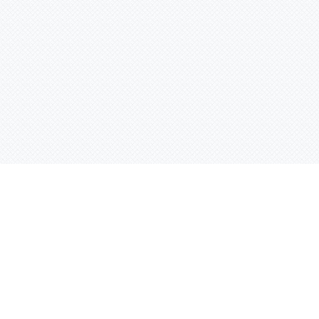
Услуги
Адрес:
РТ, г. Казань, 
асности
УФ печать
ации
Интерьерная печать
Фрезерная резка
Лазерная резка
Плоттерная резка
Вакуумная формовка