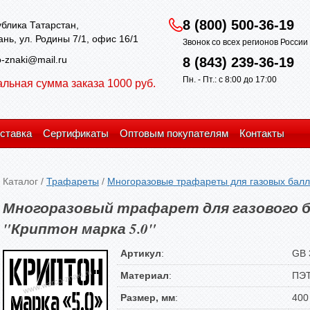
8 (800) 500-36-19
блика Татарстан,
зань, ул. Родины 7/1, офис 16/1
Звонок со всех регионов Росси
-znaki@mail.ru
8 (843) 239-36-19
Пн. - Пт.: с 8:00 до 17:00
льная сумма заказа 1000 руб.
ставка
Сертификаты
Оптовым покупателям
Контакты
Каталог
/
Трафареты
/
Многоразовые трафареты для газовых бал
Многоразовый трафарет для газового б
"Криптон марка 5.0"
Артикул
:
GB 
Материал
:
ПЭ
Размер, мм
:
400