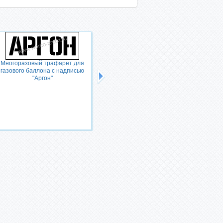
Многоразовый трафарет для
газового баллона с надписью
"Аргон"
Многоразовый трафарет для
газового баллона с надписью
"Аргон сырой"