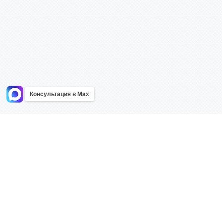
Консультация в Max
Информация
Каталог
Главная
Знаки безоп
О компании
Планы эваку
Контакты
Стенды
Доставка
Плакаты
Акции
Таблички
Как купить?
Наклейки