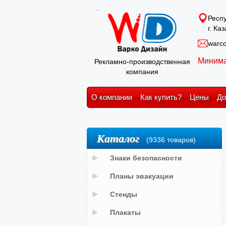
Респу
г. Ка
warco
Минима
Рекламно-производственная
компания
О компании
Как купить?
Цены
До
Каталог
(9336 товаров)
Знаки безопасности
Планы эвакуации
Стенды
Плакаты