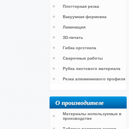
Плоттерная резка
Вакуумная формовка
Ламинация
Трафарет с надписью "Ран-газ"
Трафарет с надписью на баллон
3D-печать
"ГАЗ"
Гибка оргстекла
Сварочные работы
Рубка листового материала
Резка алюминиевого профиля
О производителе
Материалы используемые в
производстве
Таблица размеров знаков