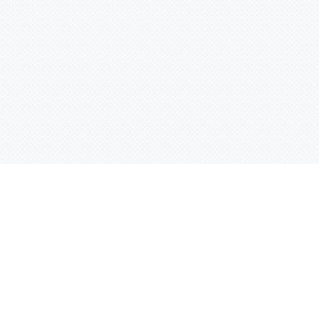
Услуги
Адрес:
РТ, г. Казань, 
асности
УФ печать
ации
Интерьерная печать
Фрезерная резка
Лазерная резка
Плоттерная резка
Вакуумная формовка