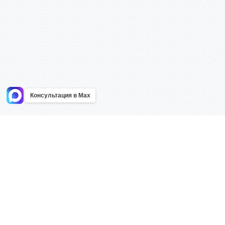
Консультация в Max
Информация
Каталог
Главная
Знаки безоп
О компании
Планы эваку
Контакты
Стенды
Доставка
Плакаты
Акции
Таблички
Как купить?
Наклейки