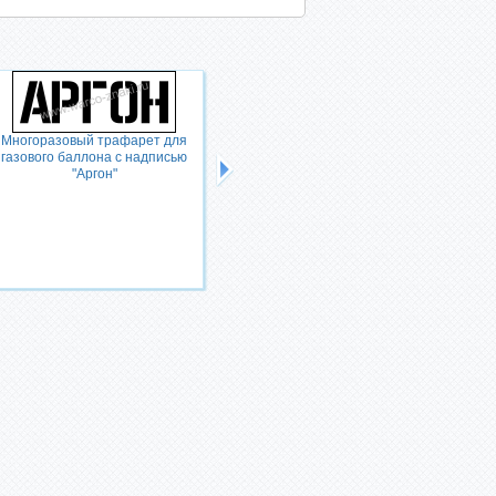
Многоразовый трафарет для
газового баллона с надписью
"Аргон"
Многоразовый трафарет для
газового баллона с надписью
"Аргон сырой"