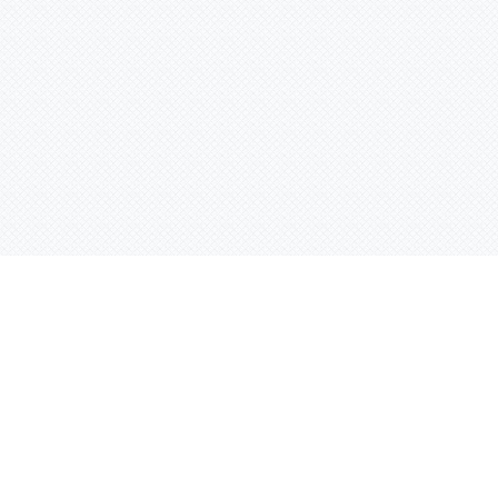
Контактная информация
ул. Родины 7/1, офис 16/1
(второй этаж)
E-mail:
warco-znaki@mail.ru
239-36-21
Тел.:
8 (843)
239-36-19