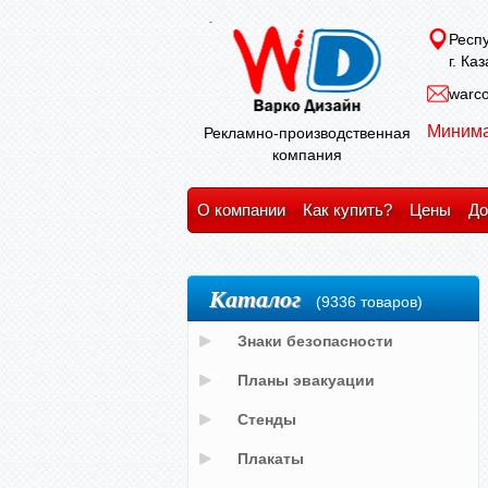
Респу
г. Ка
warco
Минима
Рекламно-производственная
компания
О компании
Как купить?
Цены
До
Каталог
(9336 товаров)
Знаки безопасности
Планы эвакуации
Стенды
Плакаты