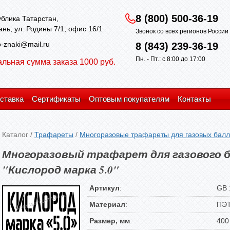
8 (800) 500-36-19
блика Татарстан,
зань, ул. Родины 7/1, офис 16/1
Звонок со всех регионов Росси
-znaki@mail.ru
8 (843) 239-36-19
Пн. - Пт.: с 8:00 до 17:00
льная сумма заказа 1000 руб.
ставка
Сертификаты
Оптовым покупателям
Контакты
Каталог
/
Трафареты
/
Многоразовые трафареты для газовых бал
Многоразовый трафарет для газового б
"Кислород марка 5.0"
Артикул
:
GB 
Материал
:
ПЭ
Размер, мм
:
400