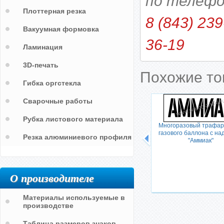
по телефо
Плоттерная резка
8 (843) 239
Вакуумная формовка
36-19
Ламинация
3D-печать
Похожие т
Гибка оргстекла
Сварочные работы
Рубка листового материала
КАГС"
Трафарет с надписью на баллон
Многоразовый трафар
"ГАЗ"
газового баллона с на
Резка алюминиевого профиля
"Аммиак"
О производителе
Материалы используемые в
производстве
Таблица размеров знаков