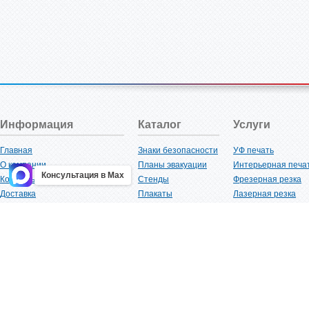
Информация
Каталог
Услуги
Главная
Знаки безопасности
УФ печать
О компании
Планы эвакуации
Интерьерная печа
Консультация в Max
Контакты
Стенды
Фрезерная резка
Доставка
Плакаты
Лазерная резка
Акции
Таблички
Плоттерная резка
Как купить?
Наклейки
Вакуумная формов
Поставщикам
Трафареты
Ламинация
Оптовым покупателям
Рекламная продукция
3D-печать
Карта сайта
Изделий из пластика
Гибка оргстекла
Клиенты
Сварочные работ
Нормативная документация
Рубка листового м