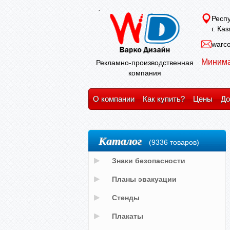
Респу
г. Ка
warco
Минима
Рекламно-производственная
компания
О компании
Как купить?
Цены
До
Каталог
(9336 товаров)
Знаки безопасности
Планы эвакуации
Стенды
Плакаты