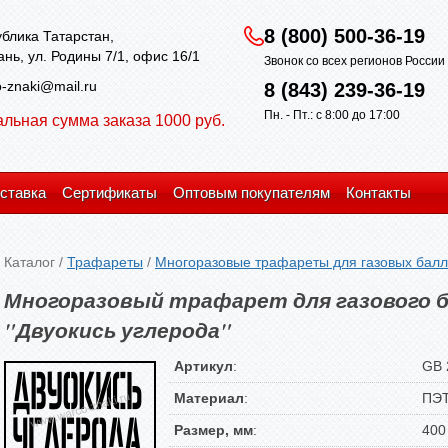
8 (800) 500-36-19
блика Татарстан,
зань, ул. Родины 7/1, офис 16/1
Звонок со всех регионов Росси
-znaki@mail.ru
8 (843) 239-36-19
Пн. - Пт.: с 8:00 до 17:00
льная сумма заказа 1000 руб.
ставка
Сертификаты
Оптовым покупателям
Контакты
Каталог
/
Трафареты
/
Многоразовые трафареты для газовых бал
Многоразовый трафарет для газового б
"Двуокись углерода"
Артикул
:
GB 
Материал
:
ПЭ
Размер, мм
:
400