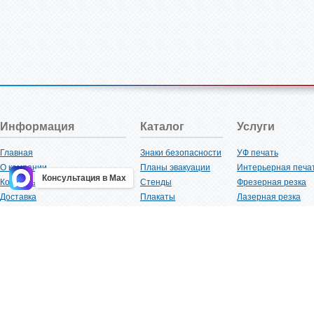
Информация
Каталог
Услуги
Главная
Знаки безопасности
УФ печать
О компании
Планы эвакуации
Интерьерная печа
Консультация в Max
Контакты
Стенды
Фрезерная резка
Доставка
Плакаты
Лазерная резка
Акции
Таблички
Плоттерная резка
Как купить?
Наклейки
Вакуумная формов
Поставщикам
Трафареты
Ламинация
Оптовым покупателям
Рекламная продукция
3D-печать
Карта сайта
Изделий из пластика
Гибка оргстекла
Клиенты
Сварочные работ
Нормативная документация
Рубка листового м