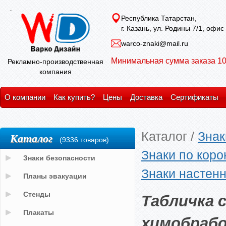
Республика Татарстан,
г. Казань, ул. Родины 7/1, офис
warco-znaki@mail.ru
Минимальная сумма заказа 10
Рекламно-производственная
компания
О компании
Как купить?
Цены
Доставка
Сертификаты
Каталог
/
Знак
Каталог
(9336 товаров)
Знаки по кор
Знаки безопасности
Знаки настен
Планы эвакуации
Табличка 
Стенды
Плакаты
химобраб