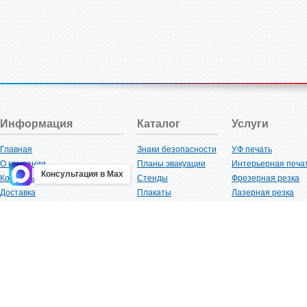
Информация
Каталог
Услуги
Главная
Знаки безопасности
УФ печать
О компании
Планы эвакуации
Интерьерная печа
Консультация в Max
Контакты
Стенды
Фрезерная резка
Доставка
Плакаты
Лазерная резка
Акции
Таблички
Плоттерная резка
Как купить?
Наклейки
Вакуумная формов
Поставщикам
Трафареты
Ламинация
Оптовым покупателям
Рекламная продукция
3D-печать
Карта сайта
Изделий из пластика
Гибка оргстекла
Клиенты
Сварочные работ
Нормативная документация
Рубка листового м