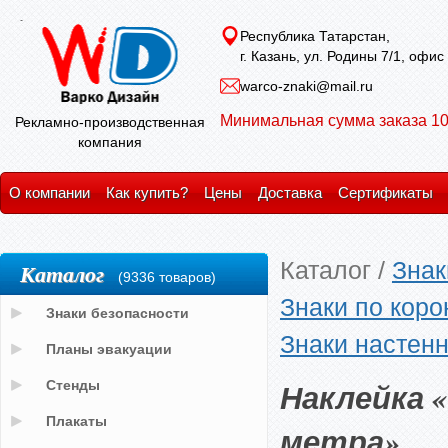
Республика Татарстан,
г. Казань, ул. Родины 7/1, офис
warco-znaki@mail.ru
Минимальная сумма заказа 10
Рекламно-производственная
компания
О компании
Как купить?
Цены
Доставка
Сертификаты
Каталог
/
Знак
Каталог
(9336 товаров)
Знаки по кор
Знаки безопасности
Знаки настен
Планы эвакуации
Наклейка 
Стенды
Плакаты
метра»