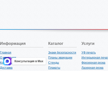
Информация
Каталог
Услуги
Главная
Знаки безопасности
УФ печать
О компании
Планы эвакуации
Интерьерная печа
Консультация в Max
Контакты
Стенды
Фрезерная резка
Доставка
Плакаты
Лазерная резка
Акции
Таблички
Плоттерная резка
Как купить?
Наклейки
Вакуумная формов
Поставщикам
Трафареты
Ламинация
Оптовым покупателям
Рекламная продукция
3D-печать
Карта сайта
Изделий из пластика
Гибка оргстекла
Клиенты
Сварочные работ
Нормативная документация
Рубка листового м