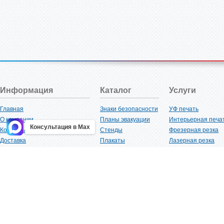
Информация
Каталог
Услуги
Главная
Знаки безопасности
УФ печать
О компании
Планы эвакуации
Интерьерная печа
Консультация в Max
Контакты
Стенды
Фрезерная резка
Доставка
Плакаты
Лазерная резка
Акции
Таблички
Плоттерная резка
Как купить?
Наклейки
Вакуумная формов
Поставщикам
Трафареты
Ламинация
Оптовым покупателям
Рекламная продукция
3D-печать
Карта сайта
Изделий из пластика
Гибка оргстекла
Клиенты
Сварочные работ
Нормативная документация
Рубка листового м