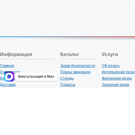
Информация
Каталог
Услуги
Главная
Знаки безопасности
УФ печать
О компании
Планы эвакуации
Интерьерная печа
Консультация в Max
Контакты
Стенды
Фрезерная резка
Доставка
Плакаты
Лазерная резка
Акции
Таблички
Плоттерная резка
Как купить?
Наклейки
Вакуумная формов
Поставщикам
Трафареты
Ламинация
Оптовым покупателям
Рекламная продукция
3D-печать
Карта сайта
Изделий из пластика
Гибка оргстекла
Клиенты
Сварочные работ
Нормативная документация
Рубка листового м