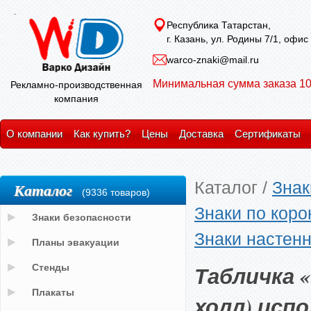
Республика Татарстан,
г. Казань, ул. Родины 7/1, офис
warco-znaki@mail.ru
Минимальная сумма заказа 10
Рекламно-производственная
компания
О компании
Как купить?
Цены
Доставка
Сертификаты
Каталог
/
Знак
Каталог
(9336 товаров)
Знаки по кор
Знаки безопасности
Знаки настен
Планы эвакуации
Табличка 
Стенды
Плакаты
холл) исп