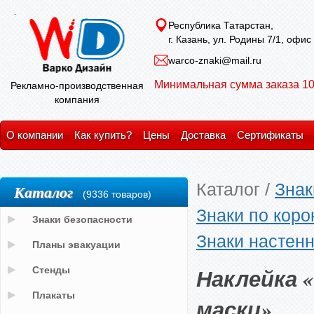
Республика Татарстан,
г. Казань, ул. Родины 7/1, офис
warco-znaki@mail.ru
Минимальная сумма заказа 10
Рекламно-производственная
компания
О компании
Как купить?
Цены
Доставка
Сертификаты
Каталог
/
Знак
Каталог
(9336 товаров)
Знаки по кор
Знаки безопасности
Знаки настен
Планы эвакуации
Наклейка 
Стенды
Плакаты
маски»