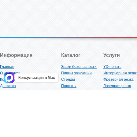
Информация
Каталог
Услуги
Главная
Знаки безопасности
УФ печать
О компании
Планы эвакуации
Интерьерная печа
Консультация в Max
Контакты
Стенды
Фрезерная резка
Доставка
Плакаты
Лазерная резка
Акции
Таблички
Плоттерная резка
Как купить?
Наклейки
Вакуумная формов
Поставщикам
Трафареты
Ламинация
Оптовым покупателям
Рекламная продукция
3D-печать
Карта сайта
Изделий из пластика
Гибка оргстекла
Клиенты
Сварочные работ
Нормативная документация
Рубка листового м