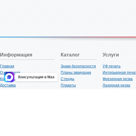
Информация
Каталог
Услуги
Главная
Знаки безопасности
УФ печать
О компании
Планы эвакуации
Интерьерная печа
Консультация в Max
Контакты
Стенды
Фрезерная резка
Доставка
Плакаты
Лазерная резка
Акции
Таблички
Плоттерная резка
Как купить?
Наклейки
Вакуумная формов
Поставщикам
Трафареты
Ламинация
Оптовым покупателям
Рекламная продукция
3D-печать
Карта сайта
Изделий из пластика
Гибка оргстекла
Клиенты
Сварочные работ
Нормативная документация
Рубка листового м