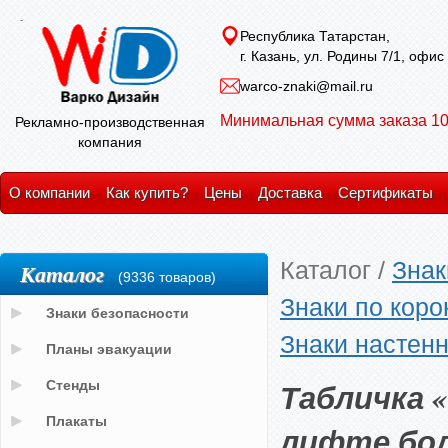
Республика Татарстан,
г. Казань, ул. Родины 7/1, офис
warco-znaki@mail.ru
Минимальная сумма заказа 10
Рекламно-производственная
компания
О компании
Как купить?
Цены
Доставка
Сертификаты
Каталог
/
Знак
Каталог
(9336 товаров)
Знаки по кор
Знаки безопасности
Знаки настен
Планы эвакуации
Табличка 
Стенды
Плакаты
лифте бол