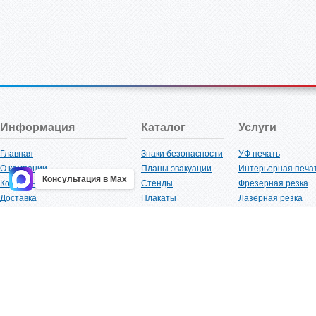
Информация
Каталог
Услуги
Главная
Знаки безопасности
УФ печать
О компании
Планы эвакуации
Интерьерная печа
Консультация в Max
Контакты
Стенды
Фрезерная резка
Доставка
Плакаты
Лазерная резка
Акции
Таблички
Плоттерная резка
Как купить?
Наклейки
Вакуумная формов
Поставщикам
Трафареты
Ламинация
Оптовым покупателям
Рекламная продукция
3D-печать
Карта сайта
Изделий из пластика
Гибка оргстекла
Клиенты
Сварочные работ
Нормативная документация
Рубка листового м