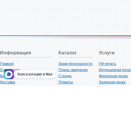
Информация
Каталог
Услуги
Главная
Знаки безопасности
УФ печать
О компании
Планы эвакуации
Интерьерная печа
Консультация в Max
Контакты
Стенды
Фрезерная резка
Доставка
Плакаты
Лазерная резка
Акции
Таблички
Плоттерная резка
Как купить?
Наклейки
Вакуумная формов
Поставщикам
Трафареты
Ламинация
Оптовым покупателям
Рекламная продукция
3D-печать
Карта сайта
Изделий из пластика
Гибка оргстекла
Клиенты
Сварочные работ
Нормативная документация
Рубка листового м