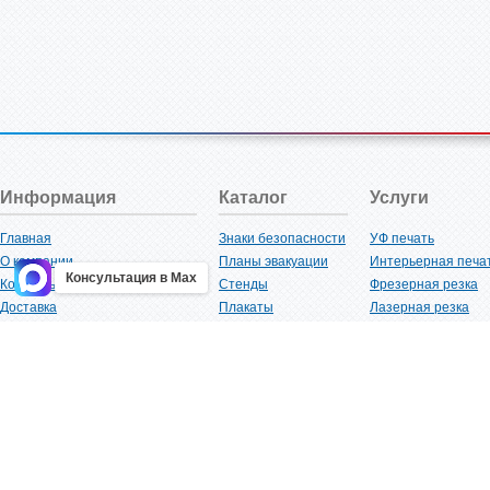
Информация
Каталог
Услуги
Главная
Знаки безопасности
УФ печать
О компании
Планы эвакуации
Интерьерная печа
Консультация в Max
Контакты
Стенды
Фрезерная резка
Доставка
Плакаты
Лазерная резка
Акции
Таблички
Плоттерная резка
Как купить?
Наклейки
Вакуумная формов
Поставщикам
Трафареты
Ламинация
Оптовым покупателям
Рекламная продукция
3D-печать
Карта сайта
Изделий из пластика
Гибка оргстекла
Клиенты
Сварочные работ
Нормативная документация
Рубка листового м