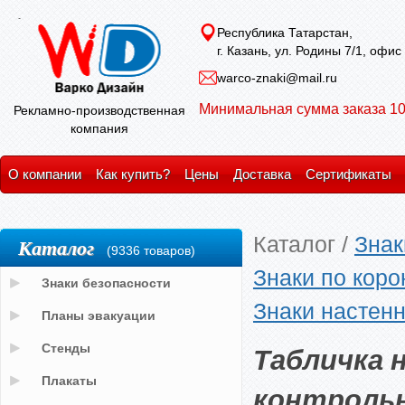
Республика Татарстан,
г. Казань, ул. Родины 7/1, офис
warco-znaki@mail.ru
Минимальная сумма заказа 10
Рекламно-производственная
компания
О компании
Как купить?
Цены
Доставка
Сертификаты
Каталог
/
Знак
Каталог
(9336 товаров)
Знаки по кор
Знаки безопасности
Знаки настен
Планы эвакуации
Табличка 
Стенды
Плакаты
контрольн