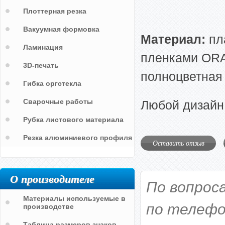
Плоттерная резка
Вакуумная формовка
Материал:
пл
Ламинация
пленками ORAC
3D-печать
полноцветная 
Гибка оргстекла
Сварочные работы
Любой дизайн
Рубка листового материала
Резка алюминиевого профиля
Оставить отзыв
О производителе
По вопрос
Материалы используемые в
по телефо
производстве
Таблица размеров знаков