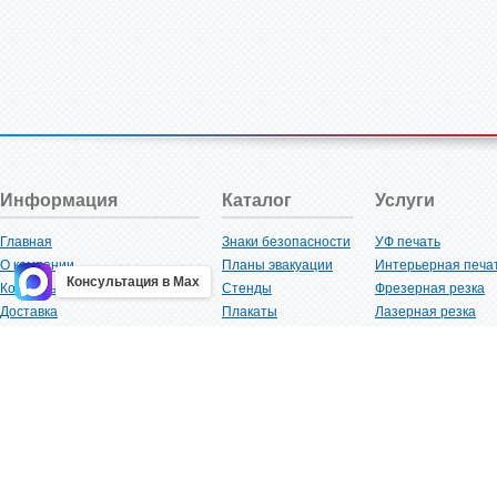
Информация
Каталог
Услуги
Главная
Знаки безопасности
УФ печать
О компании
Планы эвакуации
Интерьерная печа
Консультация в Max
Контакты
Стенды
Фрезерная резка
Доставка
Плакаты
Лазерная резка
Акции
Таблички
Плоттерная резка
Как купить?
Наклейки
Вакуумная формов
Поставщикам
Трафареты
Ламинация
Оптовым покупателям
Рекламная продукция
3D-печать
Карта сайта
Изделий из пластика
Гибка оргстекла
Клиенты
Сварочные работ
Нормативная документация
Рубка листового м