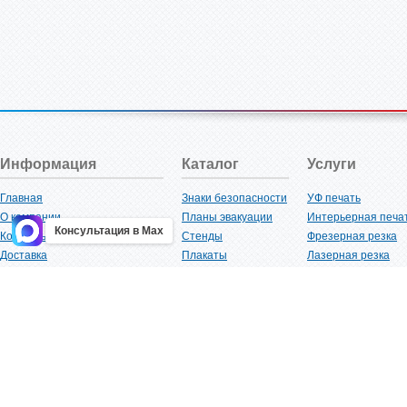
Информация
Каталог
Услуги
Главная
Знаки безопасности
УФ печать
О компании
Планы эвакуации
Интерьерная печа
Консультация в Max
Контакты
Стенды
Фрезерная резка
Доставка
Плакаты
Лазерная резка
Акции
Таблички
Плоттерная резка
Как купить?
Наклейки
Вакуумная формов
Поставщикам
Трафареты
Ламинация
Оптовым покупателям
Рекламная продукция
3D-печать
Карта сайта
Изделий из пластика
Гибка оргстекла
Клиенты
Сварочные работ
Нормативная документация
Рубка листового м