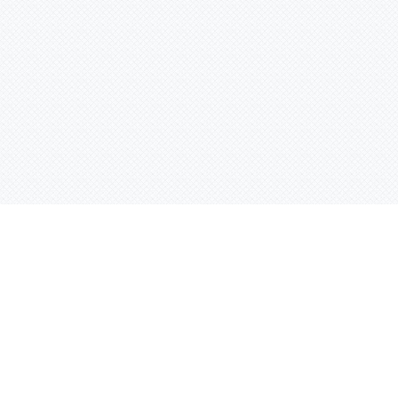
Контактная информация
ул. Родины 7/1, офис 16/1
(второй этаж)
E-mail:
warco-znaki@mail.ru
239-36-21
Тел.:
8 (843)
239-36-19