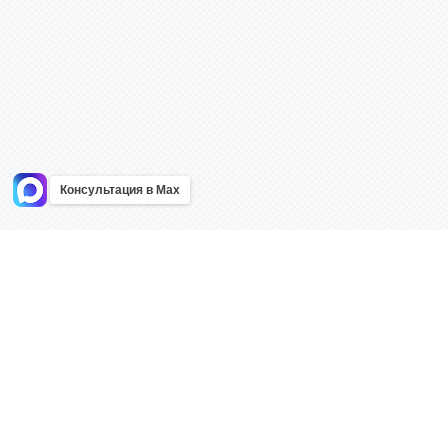
Консультация в Max
Информация
Каталог
Главная
Знаки безоп
О компании
Планы эваку
Контакты
Стенды
Доставка
Плакаты
Акции
Таблички
Как купить?
Наклейки