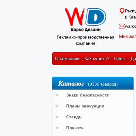
Респу
г. Ка
warco
Минима
Рекламно-производственная
компания
О компании
Как купить?
Цены
До
Каталог
(9336 товаров)
Знаки безопасности
Планы эвакуации
Стенды
Плакаты