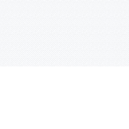
Услуги
Адрес:
РТ, г. Казань, 
асности
УФ печать
ации
Интерьерная печать
Фрезерная резка
Лазерная резка
Плоттерная резка
Вакуумная формовка