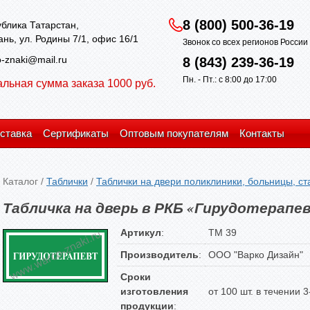
8 (800) 500-36-19
блика Татарстан,
зань, ул. Родины 7/1, офис 16/1
Звонок со всех регионов Росси
-znaki@mail.ru
8 (843) 239-36-19
Пн. - Пт.: с 8:00 до 17:00
льная сумма заказа 1000 руб.
ставка
Сертификаты
Оптовым покупателям
Контакты
Каталог
/
Таблички
/
Таблички на двери поликлиники, больницы, с
Табличка на дверь в РКБ «Гирудотерапе
Артикул
:
TM 39
Производитель
:
ООО "Варко Дизайн"
Сроки
изготовления
от 100 шт. в течении 
продукции
: