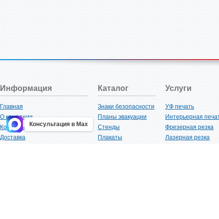
Информация
Каталог
Услуги
Главная
Знаки безопасности
УФ печать
О компании
Планы эвакуации
Интерьерная печа
Консультация в Max
Контакты
Стенды
Фрезерная резка
Доставка
Плакаты
Лазерная резка
Акции
Таблички
Плоттерная резка
Как купить?
Наклейки
Вакуумная формов
Поставщикам
Трафареты
Ламинация
Оптовым покупателям
Рекламная продукция
3D-печать
Карта сайта
Изделий из пластика
Гибка оргстекла
Клиенты
Сварочные работ
Нормативная документация
Рубка листового м