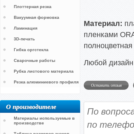
Плоттерная резка
Вакуумная формовка
Материал:
пл
Ламинация
пленками ORAC
3D-печать
полноцветная 
Гибка оргстекла
Сварочные работы
Любой дизайн
Рубка листового материала
Резка алюминиевого профиля
Оставить отзыв
О производителе
По вопрос
Материалы используемые в
по телефо
производстве
Таблица размеров знаков