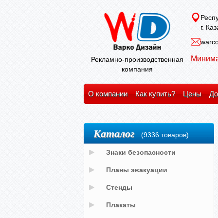
Респу
г. Ка
warco
Минима
Рекламно-производственная
компания
О компании
Как купить?
Цены
До
Каталог
(9336 товаров)
Знаки безопасности
Планы эвакуации
Стенды
Плакаты