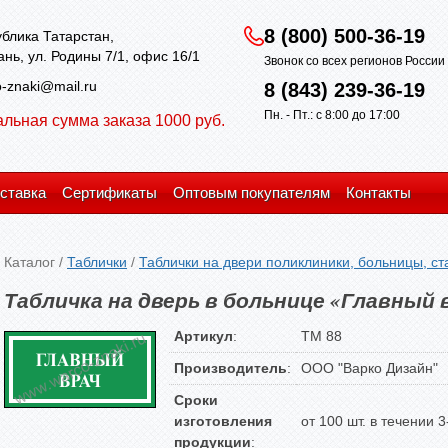
8 (800) 500-36-19
блика Татарстан,
зань, ул. Родины 7/1, офис 16/1
Звонок со всех регионов Росси
-znaki@mail.ru
8 (843) 239-36-19
Пн. - Пт.: с 8:00 до 17:00
льная сумма заказа 1000 руб.
ставка
Сертификаты
Оптовым покупателям
Контакты
Каталог
/
Таблички
/
Таблички на двери поликлиники, больницы, с
Табличка на дверь в больнице «Главный 
Артикул
:
TM 88
Производитель
:
ООО "Варко Дизайн"
Сроки
изготовления
от 100 шт. в течении 
продукции
: