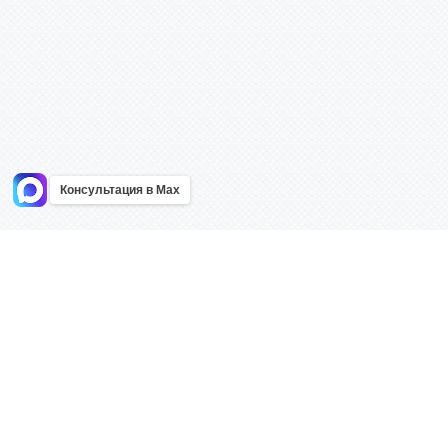
Консультация в Max
Информация
Каталог
Главная
Знаки безоп
О компании
Планы эваку
Контакты
Стенды
Доставка
Плакаты
Акции
Таблички
Как купить?
Наклейки