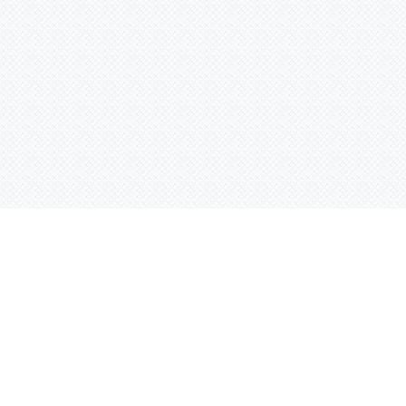
Контактная информация
ул. Родины 7/1, офис 16/1
(второй этаж)
E-mail:
warco-znaki@mail.ru
239-36-21
Тел.:
8 (843)
239-36-19