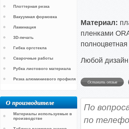
Плоттерная резка
Вакуумная формовка
Материал:
пл
Ламинация
пленками ORAC
3D-печать
полноцветная 
Гибка оргстекла
Сварочные работы
Любой дизайн
Рубка листового материала
Резка алюминиевого профиля
Оставить отзыв
О производителе
По вопрос
Материалы используемые в
по телефо
производстве
Таблица размеров знаков