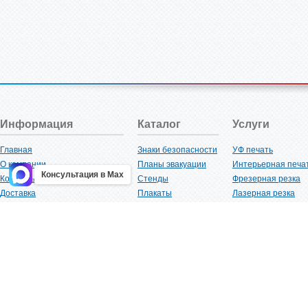
Информация
Каталог
Услуги
Главная
Знаки безопасности
УФ печать
О компании
Планы эвакуации
Интерьерная печа
Консультация в Max
Контакты
Стенды
Фрезерная резка
Доставка
Плакаты
Лазерная резка
Акции
Таблички
Плоттерная резка
Как купить?
Наклейки
Вакуумная формов
Поставщикам
Трафареты
Ламинация
Оптовым покупателям
Рекламная продукция
3D-печать
Карта сайта
Изделий из пластика
Гибка оргстекла
Клиенты
Сварочные работ
Нормативная документация
Рубка листового м