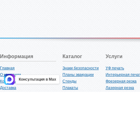
Информация
Каталог
Услуги
Главная
Знаки безопасности
УФ печать
О компании
Планы эвакуации
Интерьерная печа
Консультация в Max
Контакты
Стенды
Фрезерная резка
Доставка
Плакаты
Лазерная резка
Акции
Таблички
Плоттерная резка
Как купить?
Наклейки
Вакуумная формов
Поставщикам
Трафареты
Ламинация
Оптовым покупателям
Рекламная продукция
3D-печать
Карта сайта
Изделий из пластика
Гибка оргстекла
Клиенты
Сварочные работ
Нормативная документация
Рубка листового м