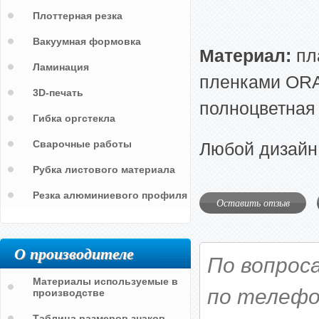
Плоттерная резка
Вакуумная формовка
Материал:
пл
Ламинация
пленками ORAC
3D-печать
полноцветная 
Гибка оргстекла
Сварочные работы
Любой дизайн
Рубка листового материала
Резка алюминиевого профиля
Оставить отзыв
О производителе
По вопрос
Материалы используемые в
по телефо
производстве
Таблица размеров знаков