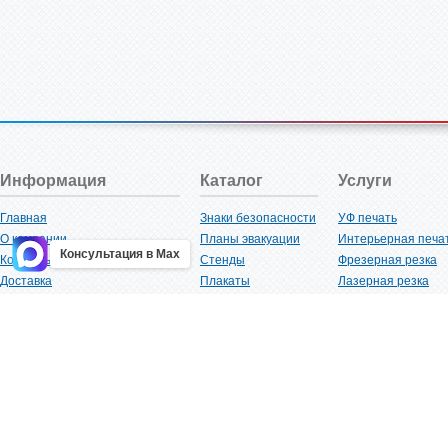
Информация
Каталог
Услуги
Главная
Знаки безопасности
УФ печать
О компании
Планы эвакуации
Интерьерная печа
Консультация в Max
Контакты
Стенды
Фрезерная резка
Доставка
Плакаты
Лазерная резка
Акции
Таблички
Плоттерная резка
Как купить?
Наклейки
Вакуумная формов
Поставщикам
Трафареты
Ламинация
Оптовым покупателям
Рекламная продукция
3D-печать
Карта сайта
Изделий из пластика
Гибка оргстекла
Клиенты
Сварочные работ
Нормативная документация
Рубка листового м