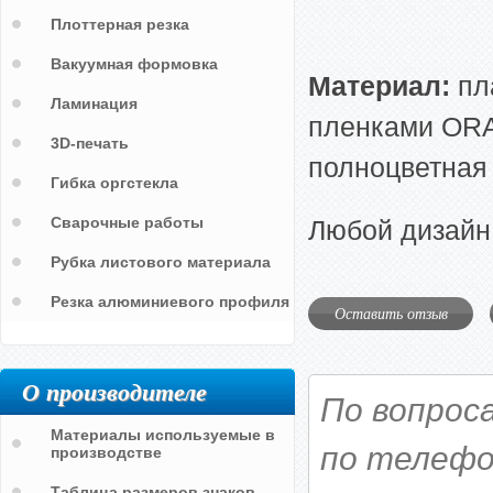
Плоттерная резка
Вакуумная формовка
Материал:
пл
Ламинация
пленками ORAC
3D-печать
полноцветная 
Гибка оргстекла
Сварочные работы
Любой дизайн
Рубка листового материала
Резка алюминиевого профиля
Оставить отзыв
О производителе
По вопрос
Материалы используемые в
по телефо
производстве
Таблица размеров знаков