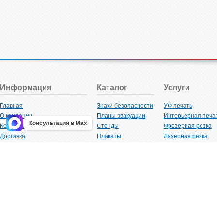
Информация
Каталог
Услуги
Главная
Знаки безопасности
УФ печать
О компании
Планы эвакуации
Интерьерная печа
Консультация в Max
Контакты
Стенды
Фрезерная резка
Доставка
Плакаты
Лазерная резка
Акции
Таблички
Плоттерная резка
Как купить?
Наклейки
Вакуумная формов
Поставщикам
Трафареты
Ламинация
Оптовым покупателям
Рекламная продукция
3D-печать
Карта сайта
Изделий из пластика
Гибка оргстекла
Клиенты
Сварочные работ
Нормативная документация
Рубка листового м