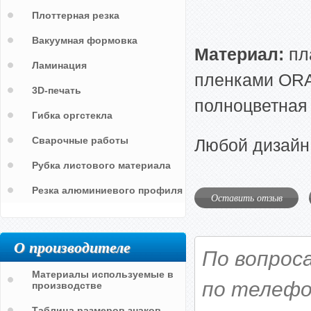
Плоттерная резка
Вакуумная формовка
Материал:
пл
Ламинация
пленками ORAC
3D-печать
полноцветная 
Гибка оргстекла
Сварочные работы
Любой дизайн
Рубка листового материала
Резка алюминиевого профиля
Оставить отзыв
О производителе
По вопрос
Материалы используемые в
по телефо
производстве
Таблица размеров знаков